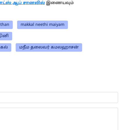
ாட்ஸ் ஆப் சானலில்
இணையவும்
athan
makkal neethi maiyam
ினி
லகல்
மநீம தலைவர் கமலஹாசன்