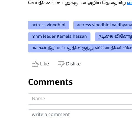
செய்திகளை உடனுக்குடன் அறிய தென்தமிழ்
வ
actress vinodhini
actress vinodhini vaidhyan
mnm leader Kamala hassan
நடிகை வினோத
மக்கள் நீதி மய்யத்திலிருந்து வினோதினி வி
Like
Dislike
Comments