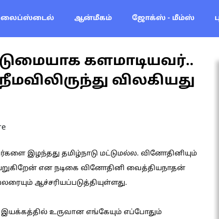
லைப்ஸ்டைல்
ஆன்மீகம்
ஜோக்ஸ் - மீம்ஸ்
கடுமையாக களமாடியவர்..
ீமவிலிருந்து விலகியது
re
களை இழந்தது தமிழ்நாடு மட்டுமல்ல. வினோதினியும்
ளியேறுகிறேன் என நடிகை வினோதினி வைத்தியநாதன்
ரையும் ஆச்சரியப்படுத்தியுள்ளது.
் இயக்கத்தில் உருவான எங்கேயும் எப்போதும்