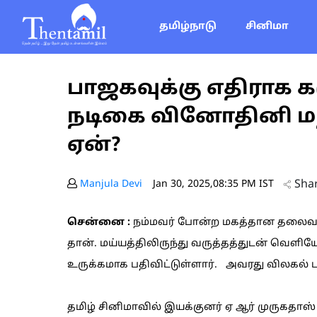
தமிழ்நாடு
சினிமா
பாஜகவுக்கு எதிராக 
நடிகை வினோதினி மந
ஏன்?
Sha
Manjula Devi
Jan 30, 2025,08:35 PM IST
சென்னை :
நம்மவர் போன்ற மகத்தான தலைவர்
தான். மய்யத்திலிருந்து வருத்தத்துடன் வெ
உருக்கமாக பதிவிட்டுள்ளார். அவரது விலகல் பல
தமிழ் சினிமாவில் இயக்குனர் ஏ ஆர் முருகதாஸ