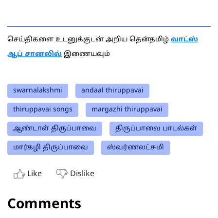
செய்திகளை உடனுக்குடன் அறிய தென்தமிழ்
வாட்ஸ்
ஆப் சானலில்
இணையவும்
swarnalakshmi
andaal thiruppavai
thiruppavai songs
margazhi thiruppavai
ஆண்டாள் திருப்பாவை
திருப்பாவை பாடல்கள்
மார்கழி திருப்பாவை
ஸ்வர்ணலட்சுமி
Like
Dislike
Comments