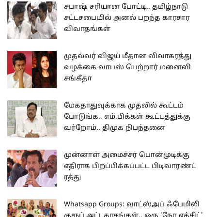
சபாஷ் சரியான போட்டி.. தமிழ்நாடு
சட்டசபையில் அனல் பறந்த காரசார
விவாதங்கள்
முதல்வர் விஜய் மீதான விவாகரத்து
வழக்கை வாபஸ் பெற்றார் மனைவி
சங்கீதா
மேகதாதுவுக்காக முதலில் கூட்டம்
போடுங்க.. எம்.பிக்கள் கூட்டத்துக்கு
வர்றோம்.. திமுக நிபந்தனை
முன்னாள் அமைச்சர் பொன்முடிக்கு
எதிராக பிறப்பிக்கப்பட்ட பிடிவாரண்ட்
ரத்து
Whatsapp Groups: வாட்ஸ்அப் ஃபேமிலி
குரூப் அட்டகாசங்கள்.. ஒரு 'நோ எக்சிட்'