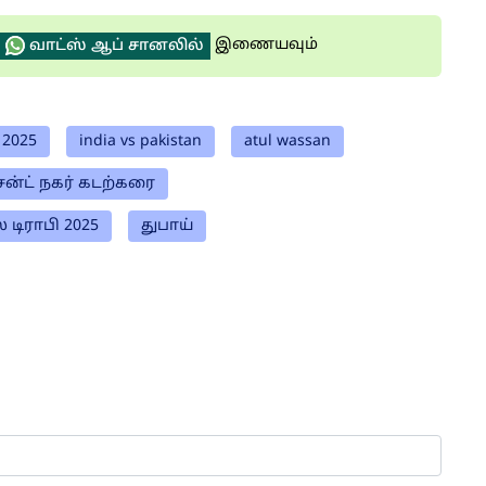
இணையவும்
வாட்ஸ் ஆப் சானலில்
 2025
india vs pakistan
atul wassan
ன்ட் நகர் கடற்கரை
 டிராபி 2025
துபாய்