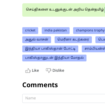
செய்திகளை உடனுக்குடன் அறிய தென்தமிழ்
cricket
india pakistan
champions trophy
அதுல் வாசன்
மெரீனா கடற்கரை
பெச
இந்தியா பாகிஸ்தான் போட்டி
சாம்பியன்ஸ்
பாகிஸ்தானுடன் இந்தியா மோதல்
Like
Dislike
Comments