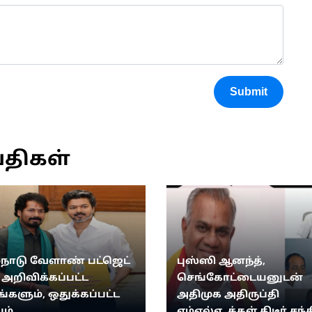
Submit
்திகள்
்நாடு வேளாண் பட்ஜெட்
புஸ்ஸி ஆனந்த்,
: அறிவிக்கப்பட்ட
செங்கோட்டையனுடன்
ங்களும், ஒதுக்கப்பட்ட
அதிமுக அதிருப்தி
ும்
எம்எல்ஏ.,க்கள் திடீர் சந்த