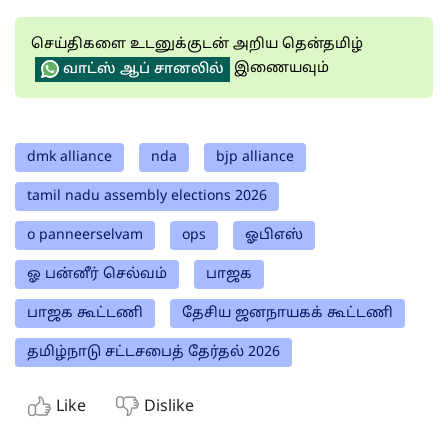
செய்திகளை உடனுக்குடன் அறிய தென்தமிழ்
இணையவும்
வாட்ஸ் ஆப் சானலில்
dmk alliance
nda
bjp alliance
tamil nadu assembly elections 2026
o panneerselvam
ops
ஓபிஎஸ்
ஓ பன்னீர் செல்வம்
பாஜக
பாஜக கூட்டணி
தேசிய ஜனநாயகக் கூட்டணி
தமிழ்நாடு சட்டசபைத் தேர்தல் 2026
Like
Dislike