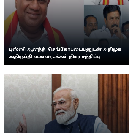
புஸ்ஸி ஆனந்த், செங்கோட்டையனுடன் அதிமுக
அதிருப்தி எம்எல்ஏ.,க்கள் திடீர் சந்திப்பு