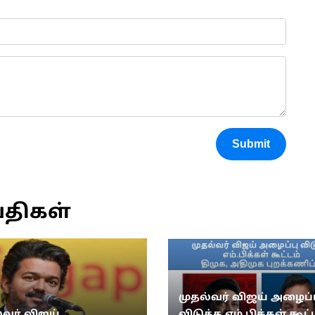
Submit
்திகள்
முதல்வர் விஜய் அழைப்ப
்வர் விஜய்
விடுத்த எம்.பிக்கள் கூட்ட