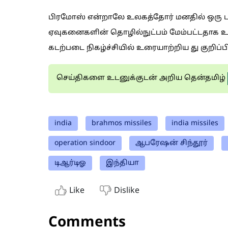
பிரமோஸ் என்றாலே உலகத்தோர் மனதில் ஒரு பய
ஏவுகனைகளின் தொழில்நுட்பம் மேம்பட்டதாக உள்ள
கடற்படை நிகழ்ச்சியில் உரையாற்றிய து குறிப்
செய்திகளை உடனுக்குடன் அறிய தென்தமிழ்
india
brahmos missiles
india missiles
operation sindoor
ஆபரேஷன் சிந்தூர்
டிஆர்டிஓ
இந்தியா
Like
Dislike
Comments