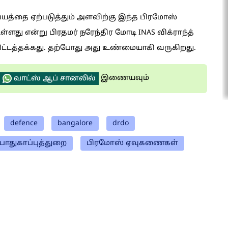
த்தை ஏற்படுத்தும் அளவிற்கு இந்த பிரமோஸ்
து என்று பிரதமர் நரேந்திர மோடி INAS விக்ராந்த்
பிட்டத்தக்கது. தற்போது அது உண்மையாகி வருகிறது.
இணையவும்
வாட்ஸ் ஆப் சானலில்
defence
bangalore
drdo
பாதுகாப்புத்துறை
பிரமோஸ் ஏவுகணைகள்