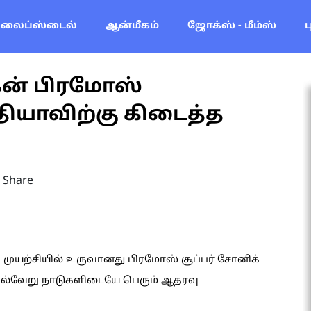
லைப்ஸ்டைல்
ஆன்மீகம்
ஜோக்ஸ் - மீம்ஸ்
கன் பிரமோஸ்
யாவிற்கு கிடைத்த
Share
ு முயற்சியில் உருவானது பிரமோஸ் சூப்பர் சோனிக்
்வேறு நாடுகளிடையே பெரும் ஆதரவு