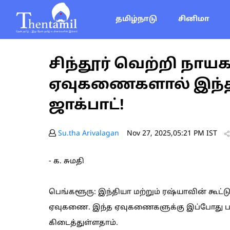
தமிழ்நாடு
சினிமா
சிந்தூர் வெற்றி நாய
ஏவுகணைகளால் இந்தி
ஜாக்பாட்!
Su.tha Arivalagan
Nov 27, 2025,05:21 PM IST
- க. சுமதி
பெங்களூரு: இந்தியா மற்றும் ரஷ்யாவின் கூட்ட
ஏவுகணை. இந்த ஏவுகணைகளுக்கு இப்போது பல
கிடைத்துள்ளதாம்.