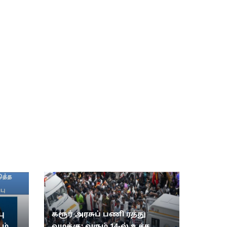
ு
கரூர் அரசுப் பணி ரத்து
ம்..
வழக்கு: வரும் 14-ல் உச்ச