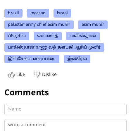
brazil
mossad
israel
pakistan army chief asim munir
asim munir
பிரேசில்
மொஸாத்
பாகிஸ்தான்
பாகிஸ்தான் ராணுவத் தளபதி ஆசிப் முனீர்
இஸ்ரேல் உளவுப்படை
இஸ்ரேல்
Like
Dislike
Comments