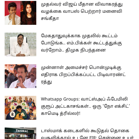
முதல்வர் விஜய் மீதான விவாகரத்து
வழக்கை வாபஸ் பெற்றார் மனைவி
சங்கீதா
மேகதாதுவுக்காக முதலில் கூட்டம்
போடுங்க.. எம்.பிக்கள் கூட்டத்துக்கு
வர்றோம்.. திமுக நிபந்தனை
முன்னாள் அமைச்சர் பொன்முடிக்கு
எதிராக பிறப்பிக்கப்பட்ட பிடிவாரண்ட்
ரத்து
Whatsapp Groups: வாட்ஸ்அப் ஃபேமிலி
குரூப் அட்டகாசங்கள்.. ஒரு 'நோ எக்சிட்'
காமெடி த்ரில்லர்!
டாஸ்மாக் கடைகளில் கூடுதல் தொகை
வசூலித்தால் உடனே FIR: சென்னை உயர்