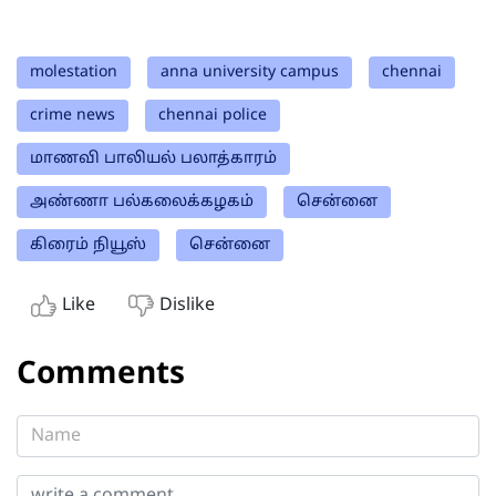
molestation
anna university campus
chennai
crime news
chennai police
மாணவி பாலியல் பலாத்காரம்
அண்ணா பல்கலைக்கழகம்
சென்னை
கிரைம் நியூஸ்
சென்னை
Like
Dislike
Comments