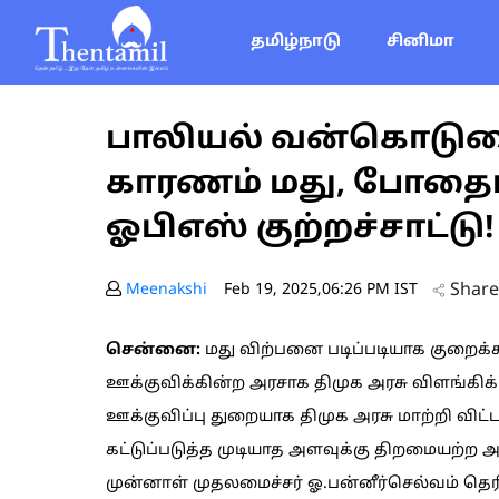
தமிழ்நாடு
சினிமா
பாலியல் வன்கொடுமை
காரணம் மது, போதைப்
ஓபிஎஸ் குற்றச்சாட்டு!
Share
Meenakshi
Feb 19, 2025,06:26 PM IST
சென்னை:
மது விற்பனை படிப்படியாக குறைக்
ஊக்குவிக்கின்ற அரசாக திமுக அரசு விளங்கிக
ஊக்குவிப்பு துறையாக திமுக அரசு மாற்றி விட
கட்டுப்படுத்த முடியாத அளவுக்கு திறமையற்ற அ
முன்னாள் முதலமைச்சர் ஓ.பன்னீர்செல்வம் தெரி