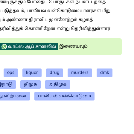
ொண்டிருக்கும் போதைப் பொருட்கள் நடமாட்டத்தை
படுத்தவும், பாலியல் வன்கொடுமையாளர்கள் மீது
வும் அண்ணா திராவிட முன்னேற்றக் கழகத்
ெரிவித்துக் கொள்கிறேன் என்று தெரிவித்துள்ளார்.
இணையவும்
வாட்ஸ் ஆப் சானலில்
ops
liquor
drug
murders
dmk
்நாடு
திமுக
அதிமுக
து விற்பனை
பாலியல் வன்கொடுமை