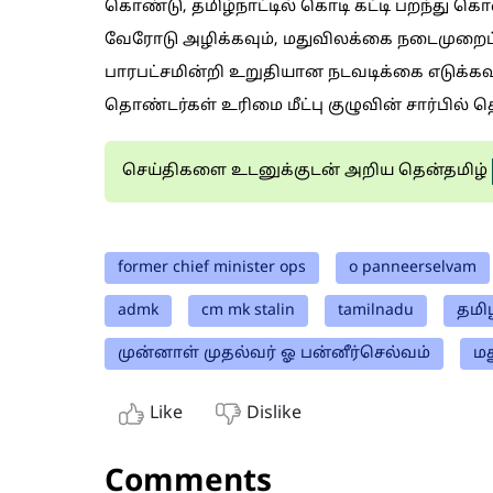
கொண்டு, தமிழ்நாட்டில் கொடி கட்டி பறந்து க
வேரோடு அழிக்கவும், மதுவிலக்கை நடைமுறைப்
பாரபட்சமின்றி உறுதியான நடவடிக்கை எடுக்க
தொண்டர்கள் உரிமை மீட்பு குழுவின் சார்பில் த
செய்திகளை உடனுக்குடன் அறிய தென்தமிழ்
former chief minister ops
o panneerselvam
admk
cm mk stalin
tamilnadu
தமிழ
முன்னாள் முதல்வர் ஓ பன்னீர்செல்வம்
ம
Like
Dislike
Comments