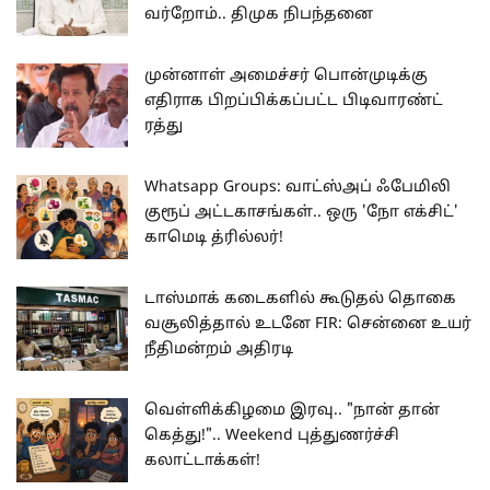
வர்றோம்.. திமுக நிபந்தனை
முன்னாள் அமைச்சர் பொன்முடிக்கு
எதிராக பிறப்பிக்கப்பட்ட பிடிவாரண்ட்
ரத்து
Whatsapp Groups: வாட்ஸ்அப் ஃபேமிலி
குரூப் அட்டகாசங்கள்.. ஒரு 'நோ எக்சிட்'
காமெடி த்ரில்லர்!
டாஸ்மாக் கடைகளில் கூடுதல் தொகை
வசூலித்தால் உடனே FIR: சென்னை உயர்
நீதிமன்றம் அதிரடி
வெள்ளிக்கிழமை இரவு.. "நான் தான்
கெத்து!".. Weekend புத்துணர்ச்சி
கலாட்டாக்கள்!