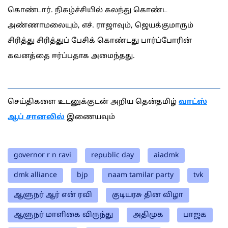
கொண்டார். நிகழ்ச்சியில் கலந்து கொண்ட
அண்ணாமலையும், எச். ராஜாவும், ஜெயக்குமாரும்
சிரித்து சிரித்துப் பேசிக் கொண்டது பார்ப்போரின்
கவனத்தை ஈர்ப்பதாக அமைந்தது.
செய்திகளை உடனுக்குடன் அறிய தென்தமிழ்
வாட்ஸ்
ஆப் சானலில்
இணையவும்
governor r n ravi
republic day
aiadmk
dmk alliance
bjp
naam tamilar party
tvk
ஆளுநர் ஆர் என் ரவி
குடியரசு தின விழா
ஆளுநர் மாளிகை விருந்து
அதிமுக
பாஜக