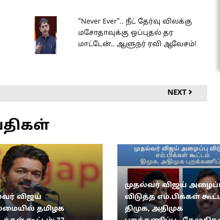
க
"Never Ever".. நீட் தேர்வு விலக்கு
மசோதாவுக்கு ஒப்புதல் தர
மாட்டேன்.. ஆளுநர் ரவி ஆவேசம்!
NEXT
்திகள்
முதல்வர் விஜய் அழைப்ப
்வர் விஜய்
விடுத்த எம்.பிக்கள் கூட்ட
மையில் தமிழக
திமுக, அதிமுக