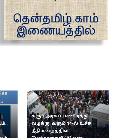
ு
கரூர் அரசுப் பணி ரத்து
ம்..
வழக்கு: வரும் 14-ல் உச்ச
நீதிமன்றத்தில்