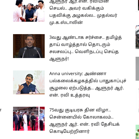
ஆளுநர் ஆர்.என். ரவியின்
செயல்.. அவர் வகிக்கும்
பதவிக்கு அழகல்ல.. முதல்வர்
மு.க.ஸ்டாலின்
3வது ஆண்டாக சர்ச்சை.. தமிழ்த்
தாய் வாழ்த்தால் தொடரும்
சலசலப்பு.. வெளிநடப்பு செய்த
ஆளுநர்!
Anna university: அண்ணா
பல்கலைக்கழகத்தில் பாதுகாப்புச்
சூழலை ஏற்படுத்த.. ஆளுநர் ஆர்.
என். ரவி உத்தரவு
ா
75வது குடியரசு தின விழா..
சென்னையில் கோலாகலம்..
ஆளுநர் ஆர். என். ரவி தேசியக்
கொடியேற்றினார்