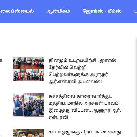
லைப்ஸ்டைல்
ஆன்மீகம்
ஜோக்ஸ் - மீம்ஸ்
க்
தினமும் உடற்பயிற்சி.. ஐஏஎஸ்
தேர்வில் வெற்றி
பெற்றவர்களுக்கு ஆளுநர்
ஆர்.என்.ரவி அட்வைஸ்!
கச்சத்தீவை தாரை வார்த்து..
மத்திய, மாநில அரசுகள் பாவம்
இழைத்து விட்டன.. ஆளுநர் ஆர்.
என். ரவி
சட்டம்ஒழுங்கு சிறப்பாக உள்ளது..