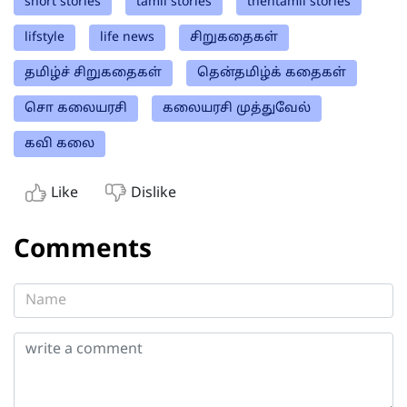
short stories
tamil stories
thentamil stories
lifstyle
life news
சிறுகதைகள்
தமிழ்ச் சிறுகதைகள்
தென்தமிழ்க் கதைகள்
சொ கலையரசி
கலையரசி முத்துவேல்
கவி கலை
Like
Dislike
Comments