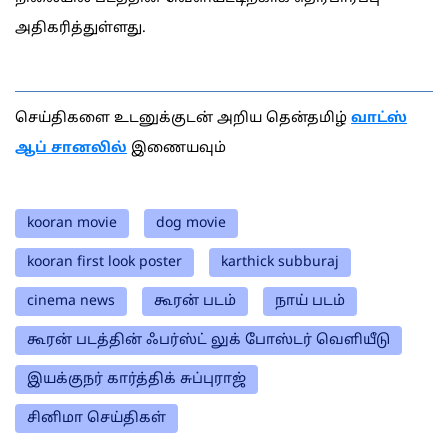
அதிகரித்துள்ளது.
செய்திகளை உடனுக்குடன் அறிய தென்தமிழ்
வாட்ஸ்
ஆப் சானலில்
இணையவும்
kooran movie
dog movie
kooran first look poster
karthick subburaj
cinema news
கூரன் படம்
நாய் படம்
கூரன் படத்தின் ஃபர்ஸ்ட் லுக் போஸ்டர் வெளியீடு
இயக்குநர் கார்த்திக் சுப்புராஜ்
சினிமா செய்திகள்