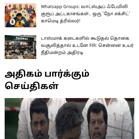
Whatsapp Groups: வாட்ஸ்அப் ஃபேமிலி
குரூப் அட்டகாசங்கள்.. ஒரு 'நோ எக்சிட்'
காமெடி த்ரில்லர்!
டாஸ்மாக் கடைகளில் கூடுதல் தொகை
வசூலித்தால் உடனே FIR: சென்னை உயர்
நீதிமன்றம் அதிரடி
அதிகம் பார்க்கும்
செய்திகள்