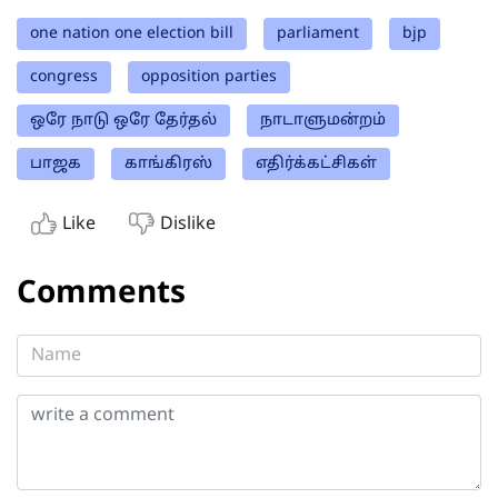
one nation one election bill
parliament
bjp
congress
opposition parties
ஒரே நாடு ஒரே தேர்தல்
நாடாளுமன்றம்
பாஜக
காங்கிரஸ்
எதிர்க்கட்சிகள்
Like
Dislike
Comments