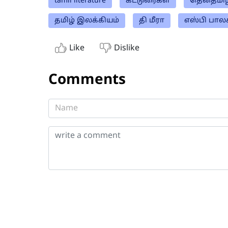
tamil literature
கட்டுரைகள்
தென்தமிழ
தமிழ் இலக்கியம்
தி மீரா
எஸ்பி பால
Like
Dislike
Comments