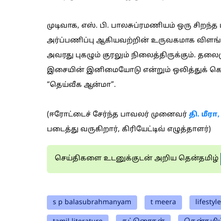
முடிவாக, எஸ். பி. பாலசுப்ரமணியம் ஒரு சிறந்த
அர்ப்பணிப்பு ஆகியவற்றின் உருவகமாக விளங
அவரது புகழும் குரலும் நிலைத்திருக்கும். தலை
இசையின் இனிமையோடு என்றும் ஒலித்துக் க
“தெய்வீக ஆன்மா”.
(ஈரோட்டைச் சேர்ந்த பாவலர் முனைவர்
தி. மீரா,
படைத்து வருகிறார், கிரியேட்டிவ் எழுத்தாளர்)
செய்திகளை உடனுக்குடன் அறிய தென்தமிழ்
s p balasubrahmanyam
t meera
lifestyle