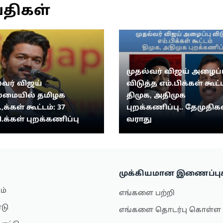
்திகள்
முதல்வர் விஜய் அழைப்ப
்வர் விஜய்
விடுத்த எம்.பிக்கள் கூட்ட
மையில் தமிழக
திமுக, அதிமுக
.,க்கள் கூட்டம்: 37
புறக்கணிப்பு.. தேமுதிகவ
ி.க்கள் புறக்கணிப்பு
வராது
முக்கியமான இணைப்பு
ம்
எங்களை பற்றி
ாடு
எங்களை தொடர்பு கொள்ள