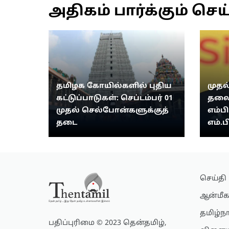
அதிகம் பார்க்கும் செய
தமிழக கோயில்களில் புதிய
முதல
கட்டுப்பாடுகள்: செப்டம்பர் 01
தலை
முதல் செல்போன்களுக்குத்
எம்பி
தடை
எம்.ப
செய்தி
ஆன்மீக
தமிழ்ந
பதிப்புரிமை © 2023 தென்தமிழ்,