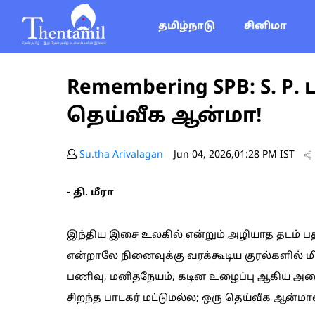
தமிழ்நாடு
சினிமா
Remembering SPB: S. P
தெய்வீக ஆன்மா!
Su.tha Arivalagan
Jun 04, 2026,01:28 PM IST
- தி. மீரா
இந்திய இசை உலகில் என்றும் அழியாத தடம் பதி
என்றாலே நினைவுக்கு வரக்கூடிய குரல்களில் 
பணிவு, மனிதநேயம், கடின உழைப்பு ஆகிய அனை
சிறந்த பாடகர் மட்டுமல்ல; ஒரு தெய்வீக ஆன்மாவ