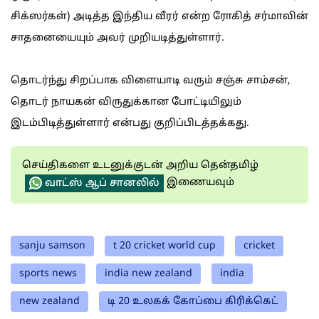
சிக்ஸர்கள்) அடித்த இந்திய வீரர் என்ற ரோகித் சர்மாவின்
சாதனையையும் அவர் முறியடித்துள்ளார்.
தொடர்ந்து சிறப்பாக விளையாடி வரும் சஞ்சு சாம்சன்,
தொடர் நாயகன் விருதுக்கான போட்டியிலும்
இடம்பிடித்துள்ளார் என்பது குறிப்பிடத்தக்கது.
செய்திகளை உடனுக்குடன் அறிய தென்தமிழ்
இணையவும்
வாட்ஸ் ஆப் சானலில்
sanju samson
t 20 cricket world cup
cricket
sports news
india new zealand
india
new zealand
டி 20 உலகக் கோப்பை கிரிக்கெட்