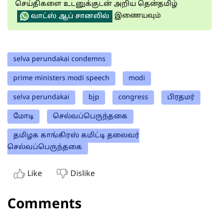
செய்திகளை உடனுக்குடன் அறிய தென்தமிழ்
இணையவும்
வாட்ஸ் ஆப் சானலில்
selva perundakai condemns
prime ministers modi speech
modi
selva perundakai
bjp
congress
பிரதமர்
மோடி
செல்வப்பெருந்தகை
தமிழக காங்கிரஸ் கமிட்டி தலைவர்
செல்வப்பெருந்தகை
Like
Dislike
Comments