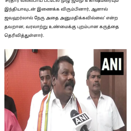
‘சர்தார் வல்லபாய் பட்டேல் முழு ஜம்மு & காஷ்மீரையும்
இந்தியாவுடன் இணைக்க விரும்பினார், ஆனால்
ஜவஹர்லால் நேரு அதை அனுமதிக்கவில்லை’ என்ற
தவறான, வரலாற்று உண்மைக்கு புறம்பான கருத்தை
தெரிவித்துள்ளார்.