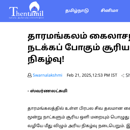
தமிழ்நாடு
சினிமா
தாரமங்கலம் கைலாசநா
நடக்கப் போகும் சூரியக
நிகழ்வு!
S
Swarnalakshmi
Feb 21, 2025,12:53 PM IST
- ஸ்வர்ணலட்சுமி
தாரமங்கலத்தில் உள்ள பிரபல சிவ தலமான கைலா
மூன்று நாட்களும் சூரிய ஒளி மறையும் பொழுது
வழியே மீது விழும் அரிய நிகழ்வு நடைபெறும்.