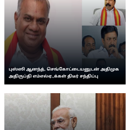
புஸ்ஸி ஆனந்த், செங்கோட்டையனுடன் அதிமுக
அதிருப்தி எம்எல்ஏ.,க்கள் திடீர் சந்திப்பு