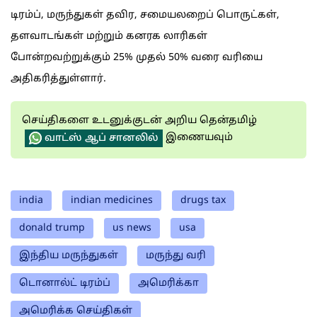
டிரம்ப், மருந்துகள் தவிர, சமையலறைப் பொருட்கள்,
தளவாடங்கள் மற்றும் கனரக லாரிகள்
போன்றவற்றுக்கும் 25% முதல் 50% வரை வரியை
அதிகரித்துள்ளார்.
செய்திகளை உடனுக்குடன் அறிய தென்தமிழ்
இணையவும்
வாட்ஸ் ஆப் சானலில்
india
indian medicines
drugs tax
donald trump
us news
usa
இந்திய மருந்துகள்
மருந்து வரி
டொனால்ட் டிரம்ப்
அமெரிக்கா
அமெரிக்க செய்திகள்