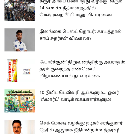
கரூர் அரசுப் பணி ரத்து வழக்கு: வரும்
14-ல் உச்ச நீதிமன்றத்தில்
மேல்முறையீட்டு மனு விசாரணை
இலங்கை டெஸ்ட் தொடர்: காயத்தால்
சாய் சுதர்சன் விலகலா?
‘ஃபார்ச்சூன்’ நிறுவனத்திற்கு அபராதம்:
தரம் குறைந்த எண்ணெய்
விற்பனையால் நடவடிக்கை
10 நிமிட டெலிவரி ஆப்களும்... ஓவர்
'ஸ்மார்ட்' வாடிக்கையாளர்களும்!
செக் மோசடி வழக்கு: நடிகர் சரத்குமார்
நேரில் ஆஜராக நீதிமன்றம் உத்தரவு!