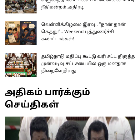
வசூலித்தால் உடனே FIR: சென்னை உயர்
நீதிமன்றம் அதிரடி
வெள்ளிக்கிழமை இரவு.. "நான் தான்
கெத்து!".. Weekend புத்துணர்ச்சி
கலாட்டாக்கள்!
தமிழ்நாடு மதிப்பு கூட்டு வரி சட்ட திருத்த
முன்வடிவு சட்டசபையில் ஒரு மனதாக
நிறைவேறியது
அதிகம் பார்க்கும்
செய்திகள்