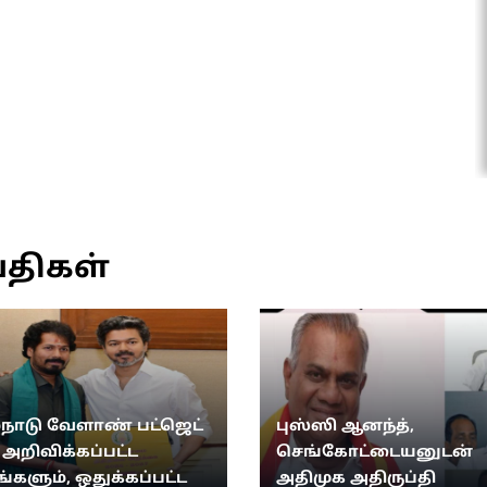
்திகள்
்நாடு வேளாண் பட்ஜெட்
புஸ்ஸி ஆனந்த்,
: அறிவிக்கப்பட்ட
செங்கோட்டையனுடன்
ங்களும், ஒதுக்கப்பட்ட
அதிமுக அதிருப்தி