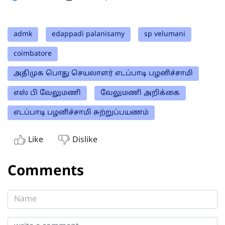
admk
edappadi palanisamy
sp velumani
coimbatore
அதிமுக பொது செயலாளர் எடப்பாடி பழனிச்சாமி
எஸ் பி வேலுமணி
வேலுமணி அறிக்கை
எடப்பாடி பழனிச்சாமி சுற்றுப்பயணம்
Like
Dislike
Comments