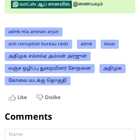
இணையவும்
வாட்ஸ் ஆப் சானலில்
admk mla amman arjun
anti corruption bureau raids
admk
kovai
அதிமுக எம்எல்ஏ அம்மன் அர்ஜுன்
லஞ்ச ஒழிப்பு துறையினர் சோதனை
அதிமுக
கோவை வடக்கு தொகுதி
Like
Dislike
Comments