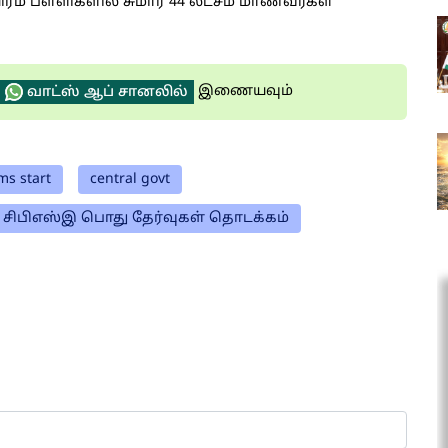
ிரம் பள்ளிகளில் சுமார் 44 லட்சம் மாணவர்கள்
இணையவும்
வாட்ஸ் ஆப் சானலில்
ms start
central govt
சிபிஎஸ்இ பொது தேர்வுகள் தொடக்கம்