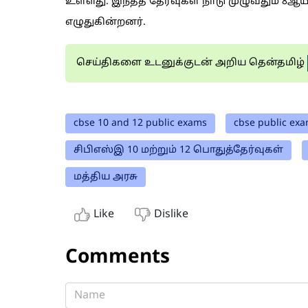
உள்ளது. இந்தத் தேர்வுகள் நாடு முழுவதும் 8ஆய
எழுதுகின்றனர்.
செய்திகளை உடனுக்குடன் அறிய தென்தமிழ்
cbse 10 and 12 public exams
cbse public exa
சிபிஎஸ்இ 10 மற்றும் 12 பொதுத்தேர்வுகள்
மத்திய அரசு
Like
Dislike
Comments