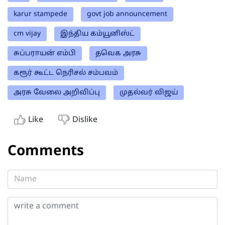
karur stampede
govt job announcement
cm vijay
இந்திய கம்யூனிஸ்ட்
சுப்பராயன் எம்பி
தவெக அரசு
கரூர் கூட்ட நெரிசல் சம்பவம்
அரசு வேலை அறிவிப்பு
முதல்வர் விஜய்
Like
Dislike
Comments