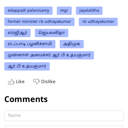
edappadi palanisamy
mgr
jayalalitha
former minister rb udhayakumar
rb udhayakumar
எம்ஜிஆர்
ஜெயலலிதா
எடப்பாடி பழனிச்சாமி
அதிமுக
முன்னாள் அமைச்சர் ஆர் பி உதயகுமார்
ஆர் பி உதயகுமார்
Like
Dislike
Comments