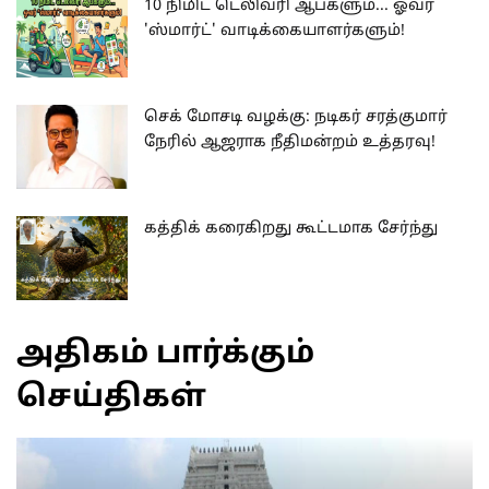
10 நிமிட டெலிவரி ஆப்களும்... ஓவர்
'ஸ்மார்ட்' வாடிக்கையாளர்களும்!
செக் மோசடி வழக்கு: நடிகர் சரத்குமார்
நேரில் ஆஜராக நீதிமன்றம் உத்தரவு!
கத்திக் கரைகிறது கூட்டமாக சேர்ந்து
அதிகம் பார்க்கும்
செய்திகள்