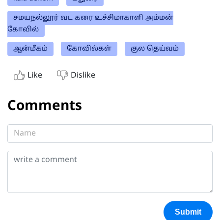
சமயநல்லூர் வட கரை உச்சிமாகாளி அம்மன்
கோவில்
ஆன்மீகம்
கோவில்கள்
குல தெய்வம்
Like
Dislike
Comments
Submit