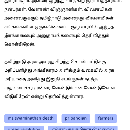
துயரமாகும். அவரை இழந்து வாடுகிற குடும்பத்தார்கள்,
நன்பர்கள், வேளாண் விஞ்ஞானிகள், விவசாயிகள்
அனைவருக்கும் தமிழ்நாடு அனைத்து விவசாயிகள்
சங்கங்களின் ஒருங்கிணைப்பு குழு சார்பில் ஆழ்ந்த
இரங்கலையும் அனுதாபங்களையும் தெரிவித்துக்
கொள்கிறேன்.
தமிழ்நாடு அரசு அவரது சிறந்த செயல்பாட்டுக்கு
மதிப்பளித்து அங்கீகாரம் அளிக்கும் வகையில் அரசு
மரியாதை அளித்து இறுதி சடங்குகள் நடத்த
முதலமைச்சர் முன்வர வேண்டும் என வேண்டுகோள்
விடுகிறேன் என்று தெரிவித்துள்ளார்.
ms swaminathan death
pr pandian
farmers
green revolution
எம்எஸ் சுவாமிநாதன் மறைவு