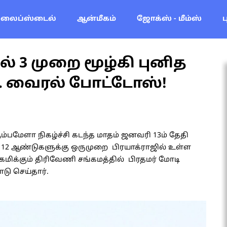
லைப்ஸ்டைல்
ஆன்மீகம்
ஜோக்ஸ் - மீம்ஸ்
் 3 முறை மூழ்கி புனித
ி.. வைரல் போட்டோஸ்!
ும்பமேளா நிகழ்ச்சி கடந்த மாதம் ஜனவரி 13ம் தேதி
. 12 ஆண்டுகளுக்கு ஒருமுறை பிரயாக்ராஜில் உள்ள
ிக்கும் திரிவேணி சங்கமத்தில் பிரதமர் மோடி
ாடு செய்தார்.