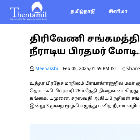
தமிழ்நாடு
சினிமா
திரிவேணி சங்கமத்தில
நீராடிய பிரதமர் மோட
Share
Meenakshi
Feb 05, 2025,01:59 PM IST
உத்தர பிரதேச மாநிலம் பிரயாக்ராஜ்ஜில் மகா க
தொடங்கி பிப்ரவரி 26ம் தேதி நிறைவடைகிறது
கங்கை, யமுனை, சரஸ்வதி ஆகிய 3 நதிகள் சங்கம
இன்று 3 முறை மூழ்கி எழுந்து புனித நீராடி வழிப