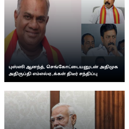
புஸ்ஸி ஆனந்த், செங்கோட்டையனுடன் அதிமுக
அதிருப்தி எம்எல்ஏ.,க்கள் திடீர் சந்திப்பு