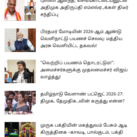
புஸ்ஸி ஆனந்த், செங்கோட்டையனுடன்
அதிமுக அதிருப்தி எம்எல்ஏ.,க்கள் திடீர்
சந்திப்பு
பிரதமர் மோடியின் 2026-ஆம் ஆண்டு
வெளிநாட்டு பயணச் செலவு: மத்திய
அரசு வெளியிட்ட தகவல்!
“வெற்றிப் பயணம் தொடரட்டும்!”:
அமைச்சர்களுக்கு முதலமைச்சர் விஜய்
வாழ்த்து!
தமிழ்நாடு வேளாண் பட்ஜெட் 2026-27:
திமுக, தேமுதிக.,வின் கருத்து என்ன?
முருக பக்தியின் மகத்துவம் பேசும் ஆடி
கிருத்திகை –காவடி, பால்குடம், பக்தி