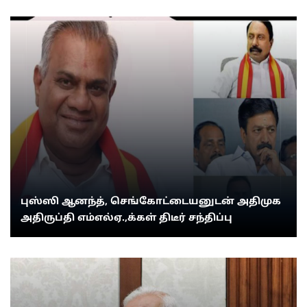
புஸ்ஸி ஆனந்த், செங்கோட்டையனுடன் அதிமுக
அதிருப்தி எம்எல்ஏ.,க்கள் திடீர் சந்திப்பு