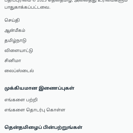
பதிப்புரிமை © 2023 தென்தமிழ், அனைத்து உரிமைகளும்
பாதுகாக்கப்பட்டவை.
செய்தி
ஆன்மீகம்
தமிழ்நாடு
விளையாட்டு
சினிமா
லைப்ஸ்டைல்
முக்கியமான இணைப்புகள்
எங்களை பற்றி
எங்களை தொடர்பு கொள்ள
தென்தமிழைப் பின்பற்றுங்கள்