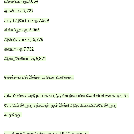
மலேசியா - ரூ.7,054
ஓமன் - ரூ. 7,727
சவுதி ஆரேபியா - ரூ.7,669
சிங்கப்பூர் - ரூ. 6,966
அமெரிக்கா - ரூ. 6,776
கனடா - ரூ.7,732
ஆஸ்திரேலியா - ரூ.6,821
சென்னையில் இன்றைய வெள்ளி விலை....
தங்கம் விலை அதிரடியாக உயர்ந்துள்ள நிலையில், வெள்ளி விலை கடந்த 5ம்
தேதியில் இருந்து எந்தமாற்றமும் இன்றி அதே விலையிலேயே இருந்து
வருகிறது.
ஒரு கிராம் வெள்ளி விலை ரூபாய் 107 ஆக உள்ளது.