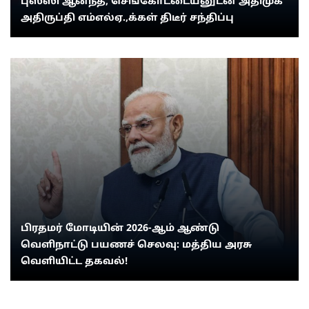
புஸ்ஸி ஆனந்த், செங்கோட்டையனுடன் அதிமுக
அதிருப்தி எம்எல்ஏ.,க்கள் திடீர் சந்திப்பு
பிரதமர் மோடியின் 2026-ஆம் ஆண்டு
வெளிநாட்டு பயணச் செலவு: மத்திய அரசு
வெளியிட்ட தகவல்!