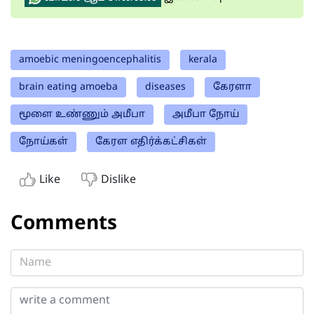
amoebic meningoencephalitis
kerala
brain eating amoeba
diseases
கேரளா
மூளை உண்ணும் அமீபா
அமீபா நோய்
நோய்கள்
கேரள எதிர்க்கட்சிகள்
Like
Dislike
Comments