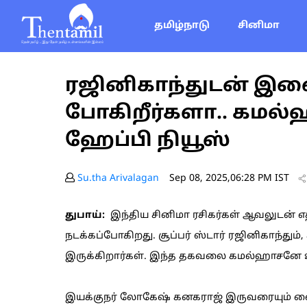
தமிழ்நாடு
சினிமா
ரஜினிகாந்துடன் இணை
போகிறீர்களா.. கம
ஹேப்பி நியூஸ்
Su.tha Arivalagan
Sep 08, 2025,06:28 PM IST
துபாய்:
இந்திய சினிமா ரசிகர்கள் ஆவலுடன் எதி
நடக்கப்போகிறது. சூப்பர் ஸ்டார் ரஜினிகாந்தும
இருக்கிறார்கள். இந்த தகவலை கமல்ஹாசனே உறு
இயக்குநர் லோகேஷ் கனகராஜ் இருவரையும் வைத்த