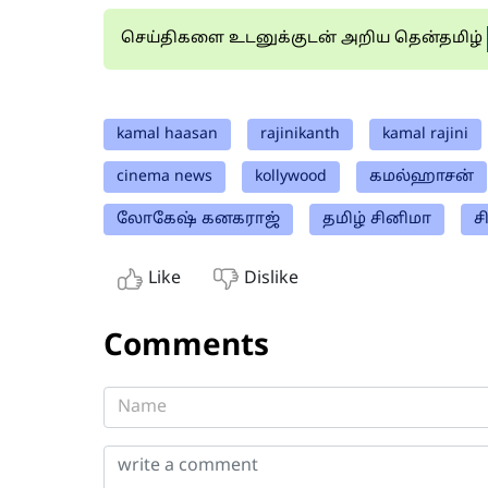
செய்திகளை உடனுக்குடன் அறிய தென்தமிழ்
kamal haasan
rajinikanth
kamal rajini
cinema news
kollywood
கமல்ஹாசன்
லோகேஷ் கனகராஜ்
தமிழ் சினிமா
ச
Like
Dislike
Comments