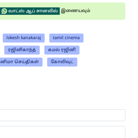
இணையவும்
வாட்ஸ் ஆப் சானலில்
lokesh kanakaraj
tamil cinema
ரஜினிகாந்த்
கமல் ரஜினி
ினிமா செய்திகள்
கோலிவுட்