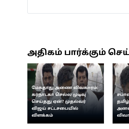
அதிகம் பார்க்கும் செய
மேகதாது அணை விவகாரம்:
கர்நாடகா செல்ல முடிவு
சபாஷ
செய்தது ஏன்? முதல்வர்
தமிழ
விஜய் சட்டசபையில்
அனல்
விளக்கம்
விவா