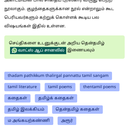
அகாடமியின் பால சாகித்ய புரஸ்கார் விருது பெற்ற
நூலாகும். குழந்தைகளுக்கான நூல் என்றாலும் கூட
பெரியவர்களும் கற்றுக் கொள்ளக் கூடிய பல
விஷயங்கள் இதில் உள்ளன.
செய்திகளை உடனுக்குடன் அறிய தென்தமிழ்
இணையவும்
வாட்ஸ் ஆப் சானலில்
thadam pathikkum thalirgal pannattu tamil sangam
tamil literature
tamil poems
thentamil poems
கதைகள்
தமிழ்க் கதைகள்
தமிழ் இலக்கியம்
தென்தமிழ் கதைகள்
ம அங்கயற்கண்ணி
அரூர்