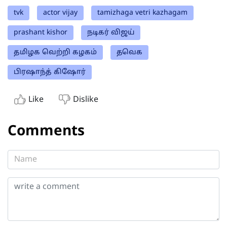
tvk
actor vijay
tamizhaga vetri kazhagam
prashant kishor
நடிகர் விஜய்
தமிழக வெற்றி கழகம்
தவெக
பிரஷாந்த் கிஷோர்
Like
Dislike
Comments