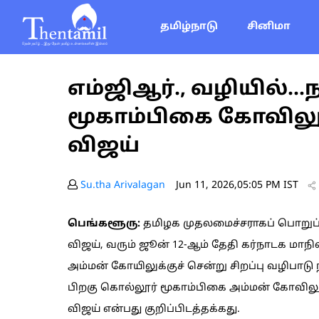
தமிழ்நாடு
சினிமா
எம்ஜிஆர்., வழியில்.
மூகாம்பிகை கோவிலுக
விஜய்
Su.tha Arivalagan
Jun 11, 2026,05:05 PM IST
பெங்களூரு:
தமிழக முதலமைச்சராகப் பொறுப்
விஜய், வரும் ஜூன் 12-ஆம் தேதி கர்நாடக மாந
அம்மன் கோயிலுக்குச் சென்று சிறப்பு வழிபாடு 
பிறகு கொல்லூர் மூகாம்பிகை அம்மன் கோவில
விஜய் என்பது குறிப்பிடத்தக்கது.