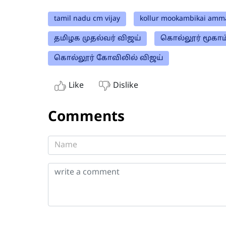
tamil nadu cm vijay
kollur mookambikai amm
தமிழக முதல்வர் விஜய்
கொல்லூர் மூகா
கொல்லூர் கோவிலில் விஜய்
Like
Dislike
Comments