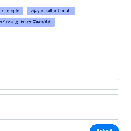
an temple
vijay in kollur temple
ம்பிகை அம்மன் கோவில்
Submit