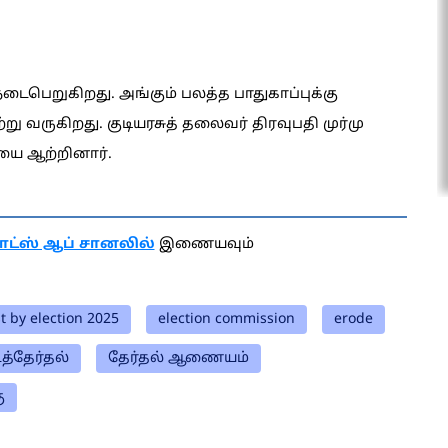
நடைபெறுகிறது. அங்கும் பலத்த பாதுகாப்புக்கு
று வருகிறது. குடியரசுத் தலைவர் திரவுபதி முர்மு
யை ஆற்றினார்.
ாட்ஸ் ஆப் சானலில்
இணையவும்
t by election 2025
election commission
erode
்தேர்தல்
தேர்தல் ஆணையம்
ு