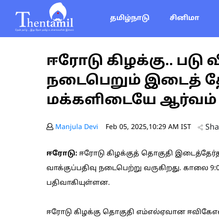
தமிழ்நாடு
சினிமா
ஈரோடு கிழக்கு.. படு 
நடைபெறும் இடைத் தேர்
மக்களிடையே ஆர்வம்
Sha
Manjula Devi
Feb 05, 2025,10:29 AM IST
ஈரோடு:
ஈரோடு கிழக்குத் தொகுதி இடைத்தேர்
வாக்குப்பதிவு நடைபெற்று வருகிறது. காலை 9:0
பதிவாகியுள்ளன.
ஈரோடு கிழக்கு தொகுதி எம்எல்ஏவான ஈவிகே