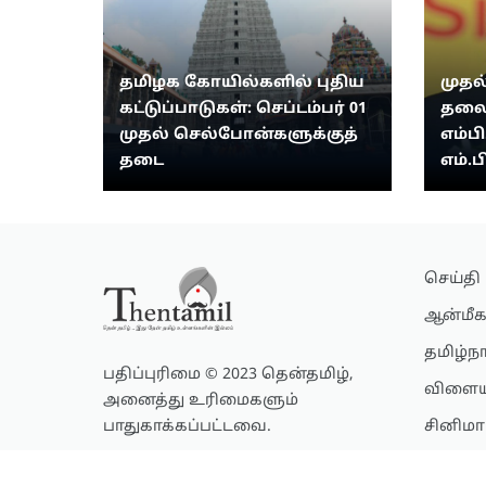
தமிழக கோயில்களில் புதிய
முதல
கட்டுப்பாடுகள்: செப்டம்பர் 01
தலை
முதல் செல்போன்களுக்குத்
எம்பி
தடை
எம்.ப
செய்தி
ஆன்மீக
தமிழ்ந
பதிப்புரிமை © 2023 தென்தமிழ்,
விளைய
அனைத்து உரிமைகளும்
பாதுகாக்கப்பட்டவை.
சினிமா
லைப்ஸ