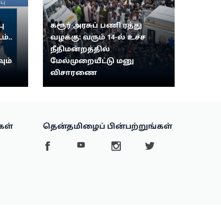
ு
கரூர் அரசுப் பணி ரத்து
ம்..
வழக்கு: வரும் 14-ல் உச்ச
நீதிமன்றத்தில்
ும்
மேல்முறையீட்டு மனு
விசாரணை
கள்
தென்தமிழைப் பின்பற்றுங்கள்