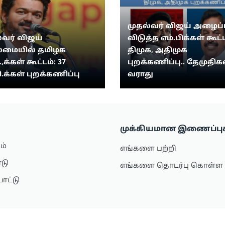
முதல்வர் விஜய் அழைப்ப
்வர் விஜய்
விடுத்த எம்.பிக்கள் கூட்ட
மையில் தமிழக
திமுக, அதிமுக
.,க்கள் கூட்டம்: 37
புறக்கணிப்பு.. தேமுதிகவ
ி.க்கள் புறக்கணிப்பு
வராது
முக்கியமான இணைப்பு
ம்
எங்களை பற்றி
ாடு
எங்களை தொடர்பு கொள்ள
ாட்டு
்டைல்