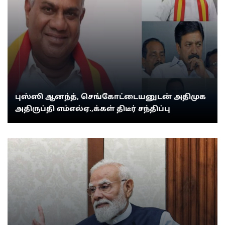
புஸ்ஸி ஆனந்த், செங்கோட்டையனுடன் அதிமுக
அதிருப்தி எம்எல்ஏ.,க்கள் திடீர் சந்திப்பு