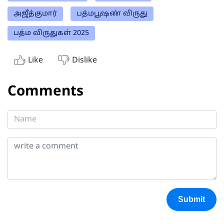
அஜீத்குமார்
பத்மபூஷண் விருது
பத்ம விருதுகள் 2025
Like
Dislike
Comments
Submit