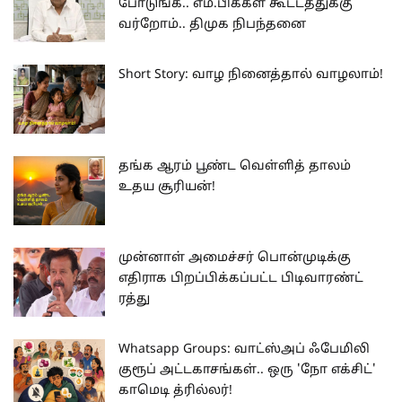
போடுங்க.. எம்.பிக்கள் கூட்டத்துக்கு
வர்றோம்.. திமுக நிபந்தனை
Short Story: வாழ நினைத்தால் வாழலாம்!
தங்க ஆரம் பூண்ட வெள்ளித் தாலம்
உதய சூரியன்!
முன்னாள் அமைச்சர் பொன்முடிக்கு
எதிராக பிறப்பிக்கப்பட்ட பிடிவாரண்ட்
ரத்து
Whatsapp Groups: வாட்ஸ்அப் ஃபேமிலி
குரூப் அட்டகாசங்கள்.. ஒரு 'நோ எக்சிட்'
காமெடி த்ரில்லர்!