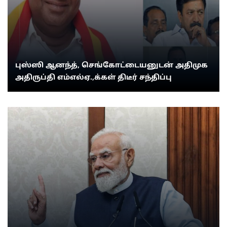
புஸ்ஸி ஆனந்த், செங்கோட்டையனுடன் அதிமுக
அதிருப்தி எம்எல்ஏ.,க்கள் திடீர் சந்திப்பு