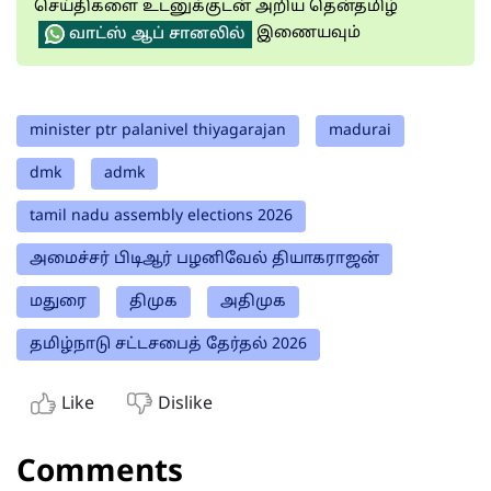
செய்திகளை உடனுக்குடன் அறிய தென்தமிழ்
இணையவும்
வாட்ஸ் ஆப் சானலில்
minister ptr palanivel thiyagarajan
madurai
dmk
admk
tamil nadu assembly elections 2026
அமைச்சர் பிடிஆர் பழனிவேல் தியாகராஜன்
மதுரை
திமுக
அதிமுக
தமிழ்நாடு சட்டசபைத் தேர்தல் 2026
Like
Dislike
Comments