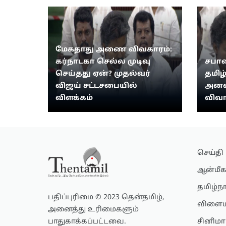
மேகதாது அணை விவகாரம்:
கர்நாடகா செல்ல முடிவு
சபாஷ
செய்தது ஏன்? முதல்வர்
தமிழ
விஜய் சட்டசபையில்
அனல்
விளக்கம்
விவா
செய்தி
ஆன்மீக
தமிழ்ந
பதிப்புரிமை © 2023 தென்தமிழ்,
விளைய
அனைத்து உரிமைகளும்
பாதுகாக்கப்பட்டவை.
சினிமா