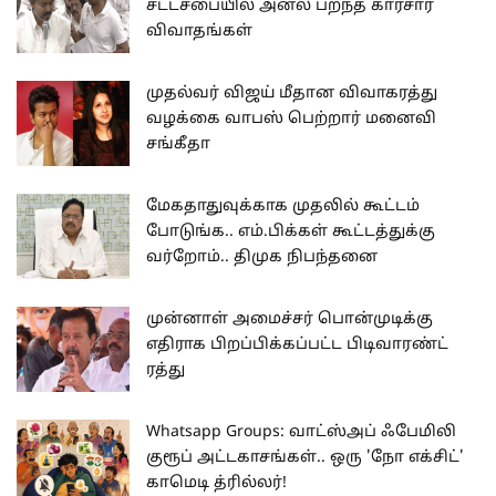
சட்டசபையில் அனல் பறந்த காரசார
விவாதங்கள்
முதல்வர் விஜய் மீதான விவாகரத்து
வழக்கை வாபஸ் பெற்றார் மனைவி
சங்கீதா
மேகதாதுவுக்காக முதலில் கூட்டம்
போடுங்க.. எம்.பிக்கள் கூட்டத்துக்கு
வர்றோம்.. திமுக நிபந்தனை
முன்னாள் அமைச்சர் பொன்முடிக்கு
எதிராக பிறப்பிக்கப்பட்ட பிடிவாரண்ட்
ரத்து
Whatsapp Groups: வாட்ஸ்அப் ஃபேமிலி
குரூப் அட்டகாசங்கள்.. ஒரு 'நோ எக்சிட்'
காமெடி த்ரில்லர்!