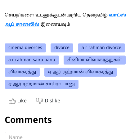
செய்திகளை உடனுக்குடன் அறிய தென்தமிழ்
வாட்ஸ்
ஆப் சானலில்
இணையவும்
cinema divorces
divorce
a r rahman divorce
a r rahman saira banu
சினிமா விவாகரத்துகள்
விவாகரத்து
ஏ ஆர் ரஹ்மான் விவாகரத்து
ஏ ஆர் ரஹ்மான் சாய்ரா பானு
Like
Dislike
Comments