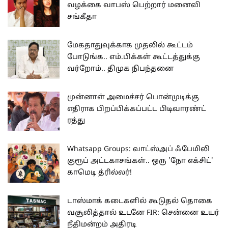
வழக்கை வாபஸ் பெற்றார் மனைவி
சங்கீதா
மேகதாதுவுக்காக முதலில் கூட்டம்
போடுங்க.. எம்.பிக்கள் கூட்டத்துக்கு
வர்றோம்.. திமுக நிபந்தனை
முன்னாள் அமைச்சர் பொன்முடிக்கு
எதிராக பிறப்பிக்கப்பட்ட பிடிவாரண்ட்
ரத்து
Whatsapp Groups: வாட்ஸ்அப் ஃபேமிலி
குரூப் அட்டகாசங்கள்.. ஒரு 'நோ எக்சிட்'
காமெடி த்ரில்லர்!
டாஸ்மாக் கடைகளில் கூடுதல் தொகை
வசூலித்தால் உடனே FIR: சென்னை உயர்
நீதிமன்றம் அதிரடி