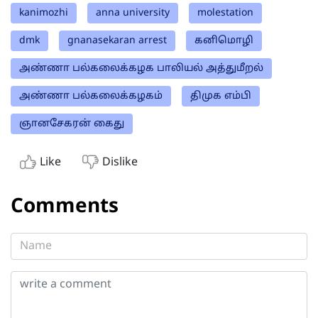
kanimozhi
anna university
molestation
dmk
gnanasekaran arrest
கனிமொழி
அண்ணா பல்கலைக்கழக பாலியல் அத்துமீறல்
அண்ணா பல்கலைக்கழகம்
திமுக எம்பி
ஞானசேகரன் கைது
Like
Dislike
Comments