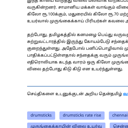
இந்த காயை விடுத்து விலை மலிவாக விற்கப்பட்
வருகின்றனர். சாமானிய மக்கள் வாங்கும் வில
கிலோ ரூ.100க்கும், மதுரையில் கிலோ ரூ.70 மற்
உயர்வால் முருங்கைக்காய் பிரியர்கள் கவலை 
தற்போது, தமிழகத்தில் கனமழை பெய்து வருவ
சுற்றுவட்டாரத்தில் இருந்து கோயம்பேடு சந்தை
குறைந்துள்ளது. அதேபோல் பனிப்பொழிவால் மு
பாதிக்கப்பட்டுள்ளதால் சந்தைக்கு வரும் முருங
எதிரொலியாக கடந்த வாரம் ஒரு கிலோ முருங்கை
விலை தற்போது கிடு கிடு என உயர்ந்துள்ளது.
செய்திகளை உடனுக்குடன் அறிய தென்தமிழ்
வ
drumsticks
drumsticks rate rise
chennai
முருங்கைக்காயின் விலை உயர்வு
சென்ன