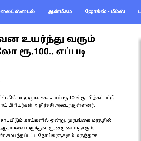
லைப்ஸ்டைல்
ஆன்மீகம்
ஜோக்ஸ் - மீம்ஸ்
வென உயர்ந்து வரும்
ா ரூ.100.. எப்படி
e
கிலோ முருங்கைக்காய் ரூ.100க்கு விற்கப்பட்டு
் பிரியர்கள் அதிர்ச்சி அடைந்துள்ளனர்.
ாப்பிடும் காய்களில் ஒன்று. முருங்கை மரத்தில்
இலை ஆகியவை மருந்துவ குணமுடையதாகும்.
ண் சம்பந்தப்பட்ட நோய்களுக்கும் மருந்தாக