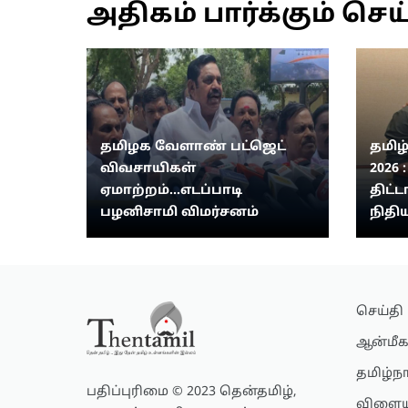
அதிகம் பார்க்கும் செய
தமிழக வேளாண் பட்ஜெட்
தமிழ
விவசாயிகள்
2026 
ஏமாற்றம்...எடப்பாடி
திட்ட
பழனிசாமி விமர்சனம்
நிதிய
செய்தி
ஆன்மீக
தமிழ்ந
பதிப்புரிமை © 2023 தென்தமிழ்,
விளைய