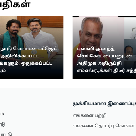
்திகள்
்நாடு வேளாண் பட்ஜெட்
புஸ்ஸி ஆனந்த்,
: அறிவிக்கப்பட்ட
செங்கோட்டையனுடன்
ங்களும், ஒதுக்கப்பட்ட
அதிமுக அதிருப்தி
ும்
எம்எல்ஏ.,க்கள் திடீர் சந்த
முக்கியமான இணைப்பு
ம்
எங்களை பற்றி
ாடு
எங்களை தொடர்பு கொள்ள
ாட்டு