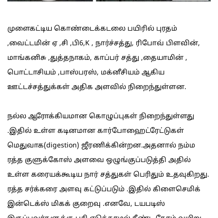
முளைகட்டிய கொண்டைக்கடலை பயிரில் புரதம்
,வைட்டமின் ஏ ,சி ,பி6,K , நார்ச்சத்து, ரிபோவ் பிளவின்,
மாங்கனிசு ,துத்தநாகம், காப்பர் சத்து ,தையாமின் ,
பொட்டாசியம் ,பாஸ்பரஸ், மக்னீசியம் ஆகிய
ஊட்டச்சத்துக்கள் அதிக அளவில் நிறைந்துள்ளன.
நல்ல ஆரோக்கியமான கொழுப்புகள் நிறைந்துள்ளது
.இதில் உள்ள கடினமான கார்போஹைட்ரேட்டுகள்
மெதுவாக(digestion) ஜீரணிக்கின்றன.அதனால் நம்ம
ரத்த குளுக்கோஸ் அளவை ஒழுங்குப்படுத்தி அதில்
உள்ள கரையக்கூடிய நார் சத்துகள் பெரிதும் உதவுகிறது.
ரத்த சர்க்கரை அளவு கட்டுப்படும் .இதில் கிளைசெமிக்
இன்டெக்ஸ் மிகக் குறைவு .எனவே, டயபடிஸ்