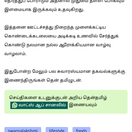
எதிர்த்துப் போராடும் அதனால் முதுமை தள்ளி போகவும்
இளமையாக இருக்கவும் உதவுகிறது.
இத்தனை ஊட்டச்சத்து நிறைந்த முளைக்கட்டிய
கொண்டைக்கடலையை அடிக்கடி உணவில் சேர்த்துக்
கொண்டு நலமான நல்ல ஆரோக்கியமான வாழ்வு
வாழலாம்.
இதுபோன்ற மேலும் பல சுவாரஸ்யமான தகவல்களுக்கு
இணைந்திருங்கள் தென் தமிழுடன்.
செய்திகளை உடனுக்குடன் அறிய தென்தமிழ்
இணையவும்
வாட்ஸ் ஆப் சானலில்
swarnalakshmi
lifestyle
foods