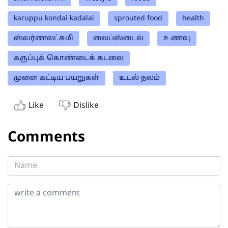
karuppu kondai kadalai
sprouted food
health
ஸ்வர்ணலட்சுமி
லைப்ஸ்டைல்
உணவு
கருப்புக் கொண்டைக் கடலை
முளை கட்டிய பயறுகள்
உடல் நலம்
Like
Dislike
Comments