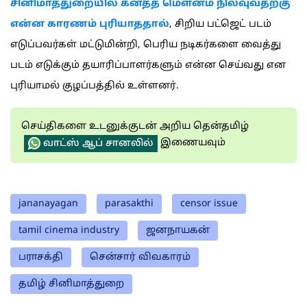
சினிமாத்துறையில் கனத்த மெளனம் நிலவுவதற்கு
என்ன காரணம் புரியாததால்
, சிறிய பட்ஜெட் படம்
எடுப்பவர்கள் மட்டுமின்றி, பெரிய நடிகர்களை வைத்து
படம் எடுக்கும் தயாரிப்பாளர்களும் என்ன செய்வது என
புரியாமல் குழப்பத்தில் உள்ளனர்.
செய்திகளை உடனுக்குடன் அறிய தென்தமிழ்
இணையவும்
வாட்ஸ் ஆப் சானலில்
jananayagan
parasakthi
censor issue
tamil cinema industry
ஜனநாயகன்
பராசக்தி
சென்சார் விவகாரம்
தமிழ் சினிமாத்துறை