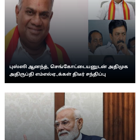
புஸ்ஸி ஆனந்த், செங்கோட்டையனுடன் அதிமுக
அதிருப்தி எம்எல்ஏ.,க்கள் திடீர் சந்திப்பு