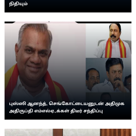
நிதியும்
புஸ்ஸி ஆனந்த், செங்கோட்டையனுடன் அதிமுக
அதிருப்தி எம்எல்ஏ.,க்கள் திடீர் சந்திப்பு