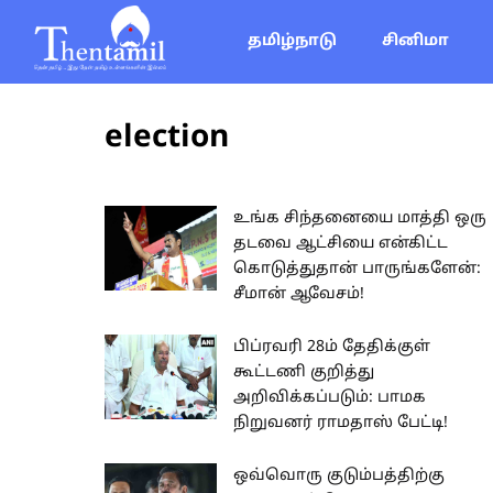
தமிழ்நாடு
சினிமா
election
உங்க சிந்தனையை மாத்தி ஒரு
தடவை ஆட்சியை என்கிட்ட
கொடுத்துதான் பாருங்களேன்:
சீமான் ஆவேசம்!
பிப்ரவரி 28ம் தேதிக்குள்
கூட்டணி குறித்து
அறிவிக்கப்படும்: பாமக
நிறுவனர் ராமதாஸ் பேட்டி!
ஒவ்வொரு குடும்பத்திற்கு