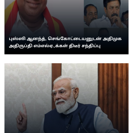
புஸ்ஸி ஆனந்த், செங்கோட்டையனுடன் அதிமுக
அதிருப்தி எம்எல்ஏ.,க்கள் திடீர் சந்திப்பு