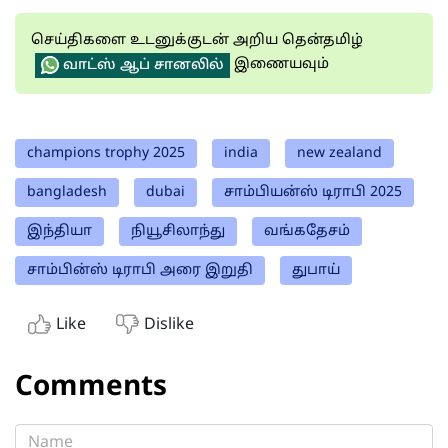
செய்திகளை உடனுக்குடன் அறிய தென்தமிழ்
இணையவும்
வாட்ஸ் ஆப் சானலில்
champions trophy 2025
india
new zealand
bangladesh
dubai
சாம்பியன்ஸ் டிராபி 2025
இந்தியா
நியூசிலாந்து
வங்கதேசம்
சாம்பின்ஸ் டிராபி அரை இறுதி
துபாய்
Like
Dislike
Comments